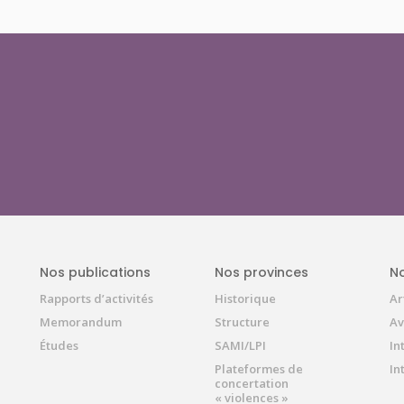
Nos publications
Nos provinces
No
Rapports d’activités
Historique
Ar
Memorandum
Structure
Av
Études
SAMI/LPI
In
Plateformes de
In
concertation
« violences »