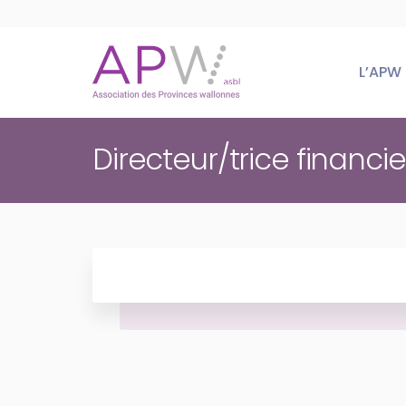
Skip
to
content
L’APW
Directeur/trice financi