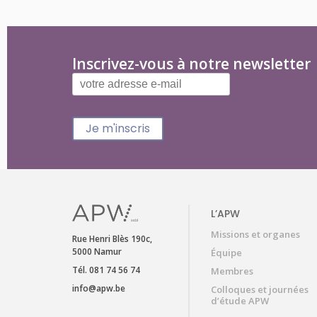
Inscrivez-vous à notre newsletter
Je m'inscris
L’APW
Missions et organes
Rue Henri Blès 190c,
5000 Namur
Équipe
Tél. 081 74 56 74
Membres
info@apw.be
Colloques et journées
d’étude APW