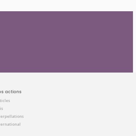
s actions
ticles
is
terpellations
ternational