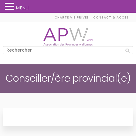
MENU
Skip
CHARTE VIE PRIVÉE
CONTACT & ACCÈS
to
content
Conseiller/ère provincial(e)