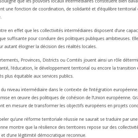
t souligné que les pouvoirs locaux intermédiaires constituent bien dava
nt une fonction de coordination, de solidarité et d’équilibre territoria
.
 en effet que les collectivités intermédiaires disposent d’une capaci
que suffisante pour conduire des politiques publiques ambitieuses. Ell
utant éloigner la décision des réalités locales.
ements, Provinces, Districts ou Comtés jouent ainsi un rôle déterm
 santé, l’éducation, le développement territorial ou encore la transitio
ès plus équitable aux services publics.
du niveau intermédiaire dans le contexte de l’intégration européenne. L
la mise en œuvre des politiques de cohésion de l’Union européenne. G
es sont en mesure de transformer les objectifs européens en projets con
ler qu’une réforme territoriale réussie ne saurait se traduire par u
nne montre que la résilience des territoires repose sur des collectivit
et d’une légitimité démocratique reconnue.