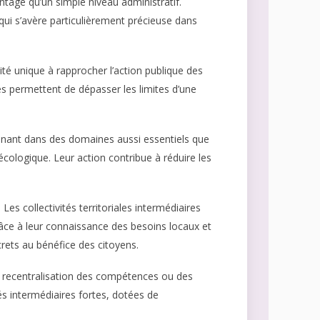
ntage qu’un simple niveau administratif.
l qui s’avère particulièrement précieuse dans
té unique à rapprocher l’action publique des
es permettent de dépasser les limites d’une
inant dans des domaines aussi essentiels que
n écologique. Leur action contribue à réduire les
es collectivités territoriales intermédiaires
râce à leur connaissance des besoins locaux et
crets au bénéfice des citoyens.
ne recentralisation des compétences ou des
és intermédiaires fortes, dotées de