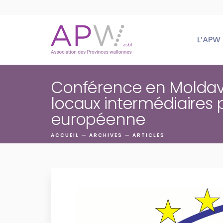
Skip
to
content
L’APW
Conférence en Moldavie 
locaux intermédiaires po
européenne
ACCUEIL
—
ARCHIVES
—
ARTICLES