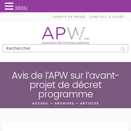
MENU
Skip
CHARTE VIE PRIVÉE
CONTACT & ACCÈS
to
content
Avis de l’APW sur l’avant-
projet de décret
programme
ACCUEIL
—
ARCHIVES
—
ARTICLES