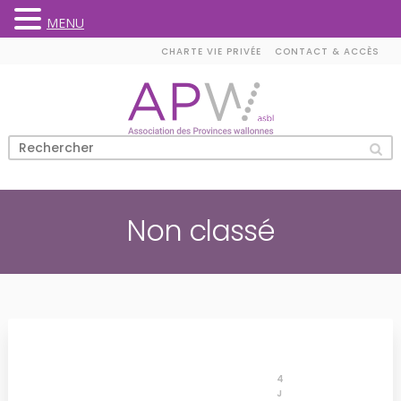
MENU
Skip
CHARTE VIE PRIVÉE
CONTACT & ACCÈS
to
content
Non classé
4
J