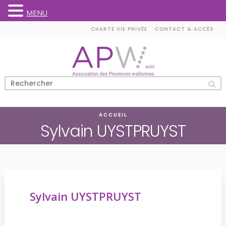
MENU
Skip
CHARTE VIE PRIVÉE
CONTACT & ACCÈS
to
content
ACCUEIL
Sylvain UYSTPRUYST
Sylvain UYSTPRUYST