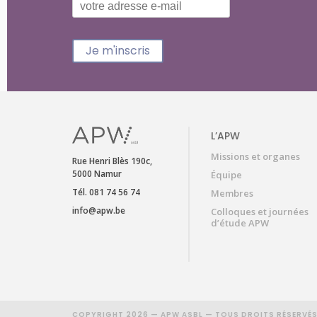
Je m'inscris
L’APW
Missions et organes
Rue Henri Blès 190c,
5000 Namur
Équipe
Tél. 081 74 56 74
Membres
info@apw.be
Colloques et journées
d’étude APW
COPYRIGHT 2026 — APW ASBL — TOUS DROITS RÉSERVÉ