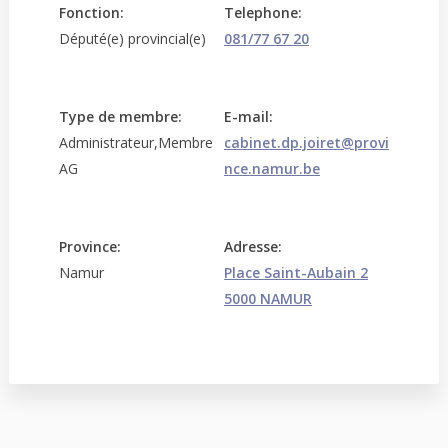
Fonction:
Telephone:
Député(e) provincial(e)
081/77 67 20
Type de membre:
E-mail:
Administrateur,Membre
cabinet.dp.joiret@provi
AG
nce.namur.be
Province:
Adresse:
Namur
Place Saint-Aubain 2
5000 NAMUR