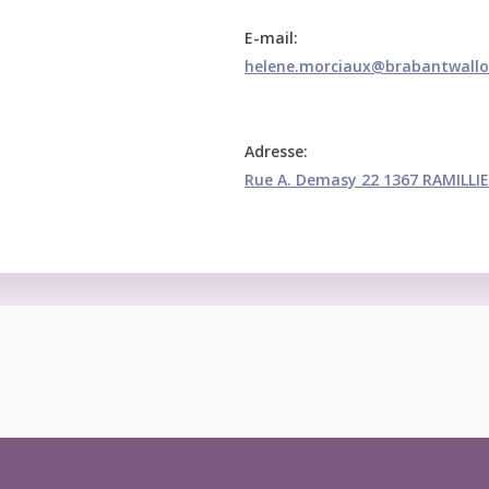
E-mail:
helene.morciaux@brabantwallo
Adresse:
Rue A. Demasy 22 1367 RAMILLI