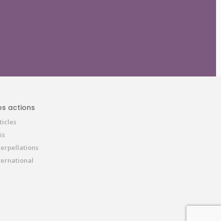
s actions
ticles
is
terpellations
ternational