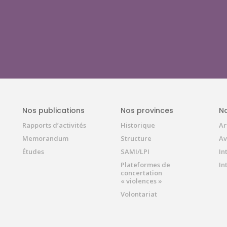
Nos publications
Nos provinces
No
Rapports d’activités
Historique
Ar
Memorandum
Structure
Av
Études
SAMI/LPI
In
Plateformes de
In
concertation
« violences »
Volontariat