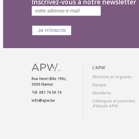
Inscrivez-vous à notre newsletter
Je m'inscris
L’APW
Missions et organes
Rue Henri Blès 190c,
5000 Namur
Équipe
Tél. 081 74 56 74
Membres
info@apw.be
Colloques et journées
d’étude APW