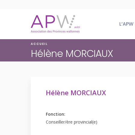
Skip
to
content
L’APW
ACCUEIL
Hélène MORCIAUX
Hélène MORCIAUX
Fonction:
Conseiller/ère provincial(e)