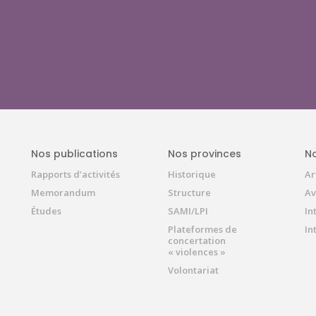
Nos publications
Nos provinces
No
Rapports d’activités
Historique
Ar
Memorandum
Structure
Av
Études
SAMI/LPI
In
Plateformes de
In
concertation
« violences »
Volontariat