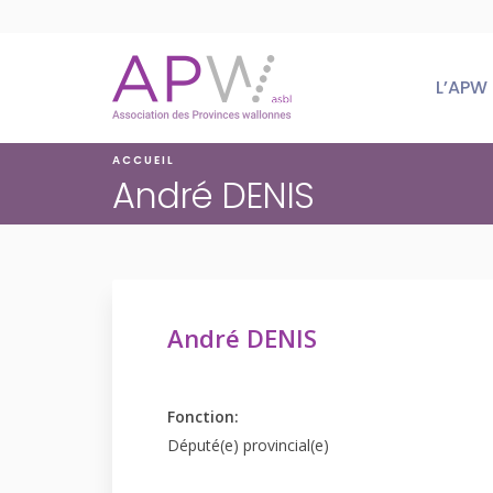
Skip
to
content
L’APW
ACCUEIL
André DENIS
André DENIS
Fonction:
Député(e) provincial(e)