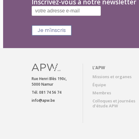
Inscrivez-vous à notre newsletter
Je m'inscris
L’APW
Missions et organes
Rue Henri Blès 190c,
5000 Namur
Équipe
Tél. 081 74 56 74
Membres
info@apw.be
Colloques et journées
d’étude APW