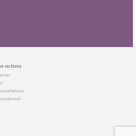
s actions
ticles
is
terpellations
ternational